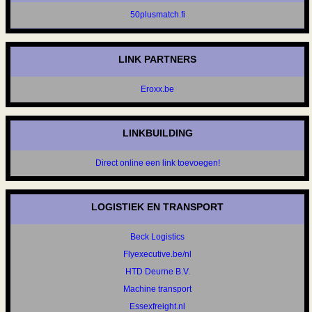
50plusmatch.fi
LINK PARTNERS
Eroxx.be
LINKBUILDING
Direct online een link toevoegen!
LOGISTIEK EN TRANSPORT
Beck Logistics
Flyexecutive.be/nl
HTD Deurne B.V.
Machine transport
Essexfreight.nl