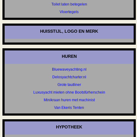
Toilet laten betegelen
Vloertegels
HUISSTIJL, LOGO EN MERK
HUREN
Bluewaveyachting.nl
Delosyachtcharter.nl
Grote tautliner
Luxusyacht mieten ohne Bootsfürherschein
Minikraan huren met machinist
Van Ekeris Tenten
HYPOTHEEK