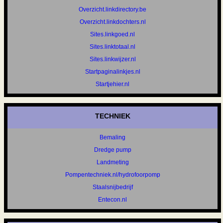
Overzicht.linkdirectory.be
Overzicht.linkdochters.nl
Sites.linkgoed.nl
Sites.linktotaal.nl
Sites.linkwijzer.nl
Startpaginalinkjes.nl
Startjehier.nl
TECHNIEK
Bemaling
Dredge pump
Landmeting
Pompentechniek.nl/hydrofoorpomp
Staalsnijbedrijf
Entecon.nl