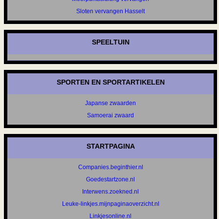
Sloten vervangen Hasselt
SPEELTUIN
SPORTEN EN SPORTARTIKELEN
Japanse zwaarden
Samoerai zwaard
STARTPAGINA
Companies.beginthier.nl
Goedestartzone.nl
Interwens.zoekned.nl
Leuke-linkjes.mijnpaginaoverzicht.nl
Linkjesonline.nl